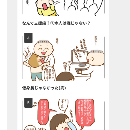
なんで支援級？②本人は嫌じゃない？
低身長じゃなかった(完)