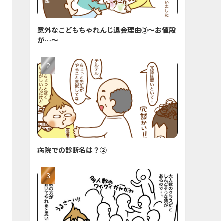
意外なこどもちゃれんじ退会理由③〜お値段
が…〜
病院での診断名は？②