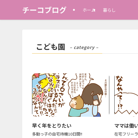
チーコブログ
ホーム
暮らし
こども園
– category –
早く年をとりたい
ママは働
多動っ子の自宅待機10日間!!
在宅フリー