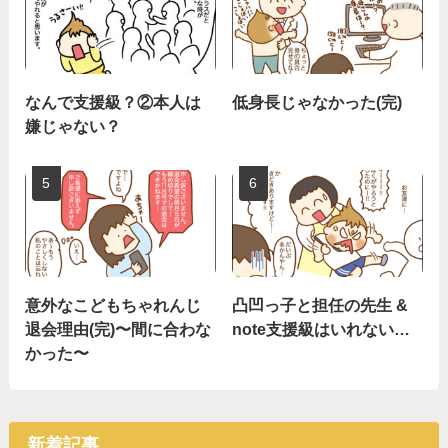
なんで支援級？②本人は
低身長じゃなかった(完)
嫌じゃない？
意外なこどもちゃれんじ
凸凹っ子と担任の先生 &
退会理由(完)〜間に合わな
note支援級はいれない…
かった〜
新着記事