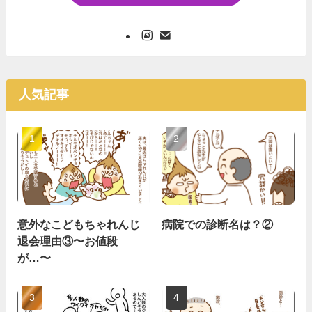
人気記事
意外なこどもちゃれんじ
病院での診断名は？②
退会理由③〜お値段
が…〜