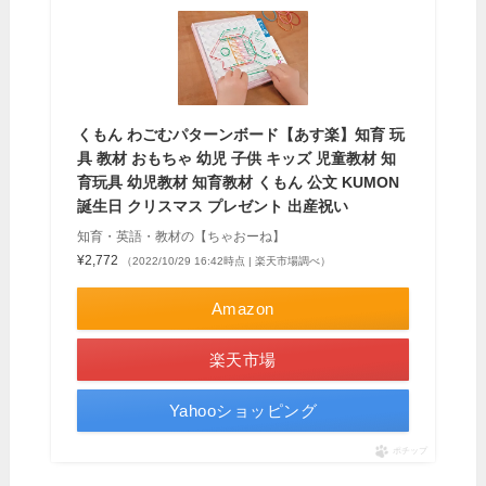
くもん わごむパターンボード【あす楽】知育 玩
具 教材 おもちゃ 幼児 子供 キッズ 児童教材 知
育玩具 幼児教材 知育教材 くもん 公文 KUMON
誕生日 クリスマス プレゼント 出産祝い
知育・英語・教材の【ちゃおーね】
¥2,772
（2022/10/29 16:42時点 | 楽天市場調べ）
Amazon
楽天市場
Yahooショッピング
ポチップ