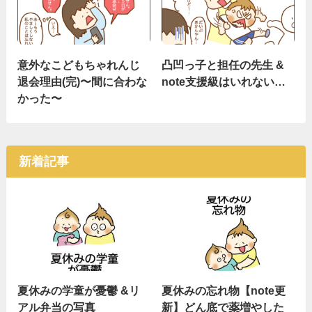
意外なこどもちゃれんじ
凸凹っ子と担任の先生 &
退会理由(完)〜間に合わな
note支援級はいれない…
かった〜
新着記事
夏休みの学童が憂鬱 &リ
夏休みの忘れ物【note更
アル弁当の写真
新】どん底で薬増やした