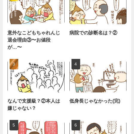
意外なこどもちゃれんじ
病院での診断名は？②
退会理由③〜お値段
が…〜
なんで支援級？②本人は
低身長じゃなかった(完)
嫌じゃない？