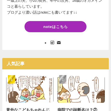
一歳上の夫、小2の長男、年中の次男、16歳のオカメイン
コと暮らしています。
ブログより濃い話はnoteにも書いてます↓↓
noteはこちら
人気記事
意外なこどもちゃれんじ
病院での診断名は？②