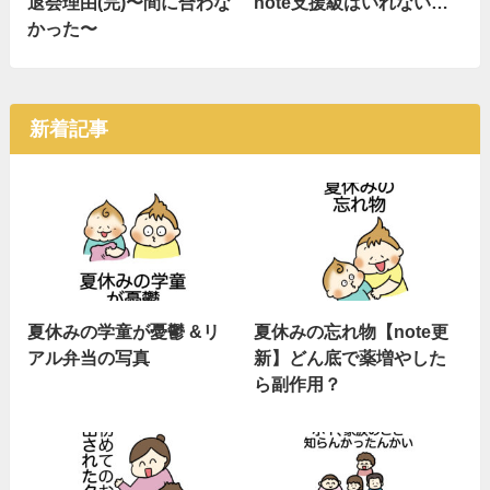
退会理由(完)〜間に合わな
note支援級はいれない…
かった〜
新着記事
夏休みの学童が憂鬱 &リ
夏休みの忘れ物【note更
アル弁当の写真
新】どん底で薬増やした
ら副作用？