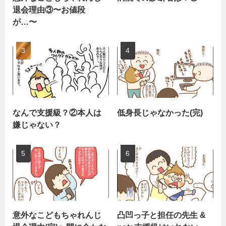
退会理由③〜お値段
が…〜
なんで支援級？②本人は
低身長じゃなかった(完)
嫌じゃない？
意外なこどもちゃれんじ
凸凹っ子と担任の先生 &