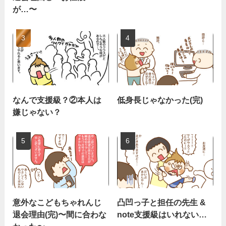
が…〜
なんで支援級？②本人は
低身長じゃなかった(完)
嫌じゃない？
意外なこどもちゃれんじ
凸凹っ子と担任の先生 &
退会理由(完)〜間に合わな
note支援級はいれない…