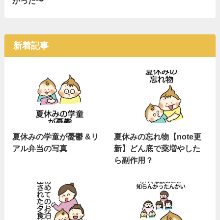
かった〜
新着記事
夏休みの学童が憂鬱 &リ
夏休みの忘れ物【note更
アル弁当の写真
新】どん底で薬増やした
ら副作用？