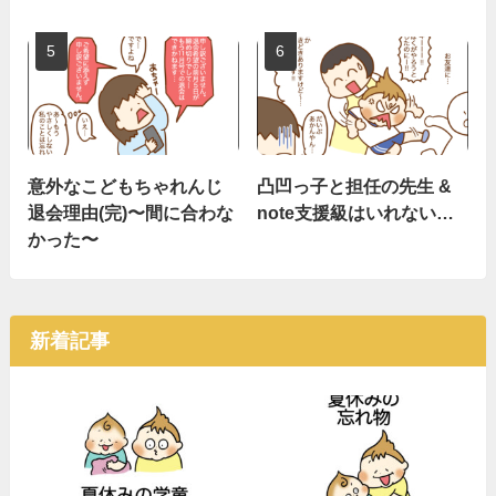
意外なこどもちゃれんじ
凸凹っ子と担任の先生 &
退会理由(完)〜間に合わな
note支援級はいれない…
かった〜
新着記事