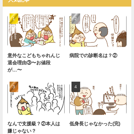
意外なこどもちゃれんじ
病院での診断名は？②
退会理由③〜お値段
が…〜
なんで支援級？②本人は
低身長じゃなかった(完)
嫌じゃない？