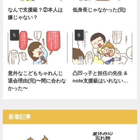
なんで支援級？②本人は
低身長じゃなかった(完)
嫌じゃない？
意外なこどもちゃれんじ
凸凹っ子と担任の先生 &
退会理由(完)〜間に合わな
note支援級はいれない…
かった〜
新着記事