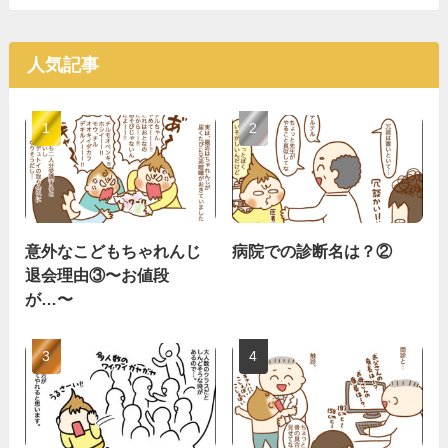
人気記事
意外なこどもちゃれんじ
病院での診断名は？②
退会理由③〜お値段
が…〜