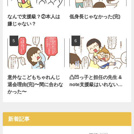
なんで支援級？②本人は
低身長じゃなかった(完)
嫌じゃない？
意外なこどもちゃれんじ
凸凹っ子と担任の先生 &
退会理由(完)〜間に合わな
note支援級はいれない…
かった〜
新着記事