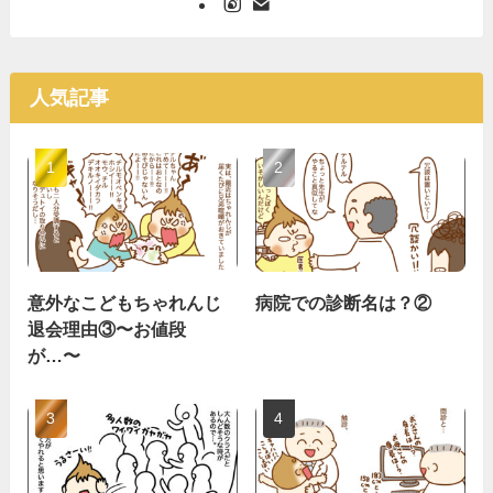
人気記事
意外なこどもちゃれんじ
病院での診断名は？②
退会理由③〜お値段
が…〜