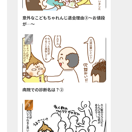
意外なこどもちゃれんじ退会理由③〜お値段
が…〜
病院での診断名は？②