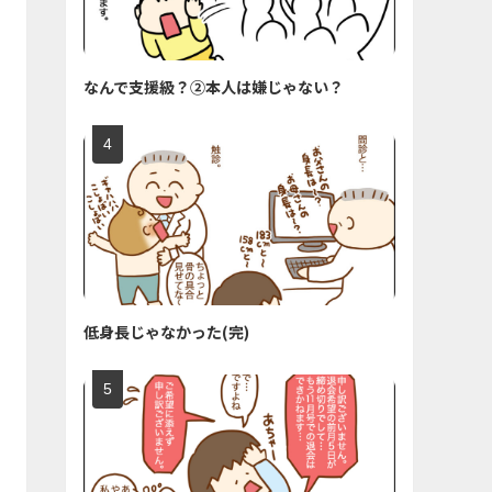
なんで支援級？②本人は嫌じゃない？
低身長じゃなかった(完)