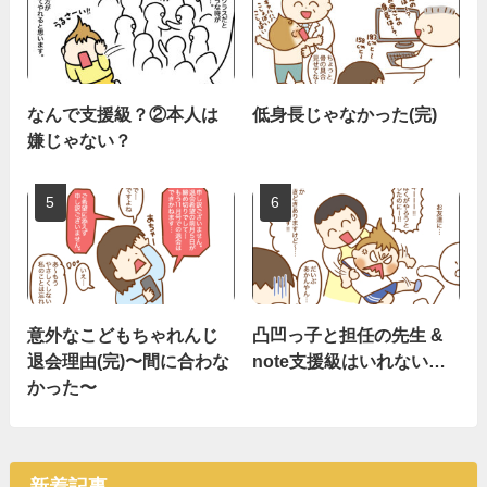
なんで支援級？②本人は
低身長じゃなかった(完)
嫌じゃない？
意外なこどもちゃれんじ
凸凹っ子と担任の先生 &
退会理由(完)〜間に合わな
note支援級はいれない…
かった〜
新着記事