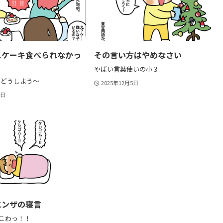
スケーキ食べられなかっ
その言い方はやめなさい
やばい言葉使いの小３
はどうしよう〜
2025年12月5日
8日
エンザの寝言
?こわっ！！