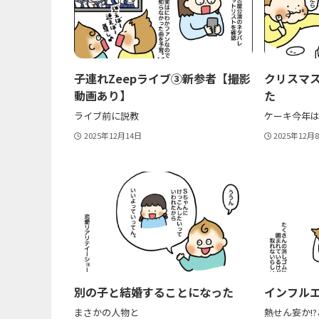
子連れZeepライブ③新参者【撮影
クリスマ
動画あり】
た
ライブ前に説教
ケーキ今年
2025年12月14日
2025年12月
別の子と結婚することになった
インフル
まさかの人物と
熱せん妄か!