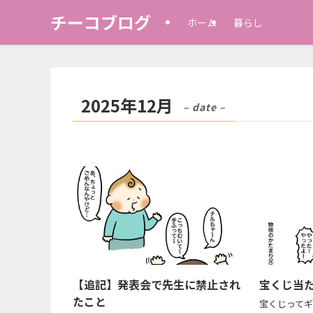
チーコブログ
ホーム
暮らし
2025年12月
– date –
【追記】発表会で先生に禁止され
宝くじ当
たこと
宝くじって