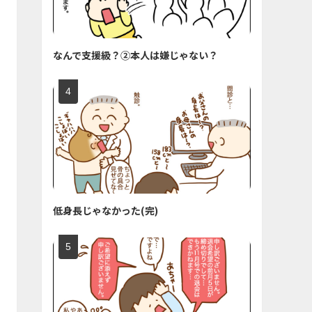
なんで支援級？②本人は嫌じゃない？
低身長じゃなかった(完)