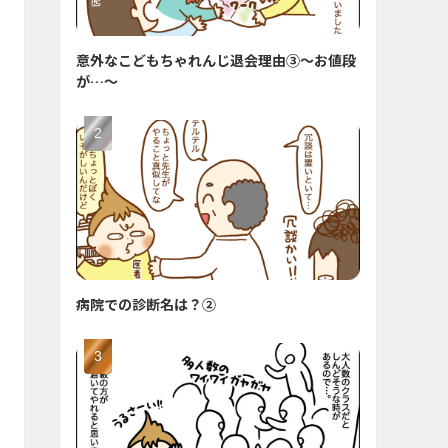
意外なこどもちゃれんじ退会理由③〜お値段
が…〜
病院での診断名は？②