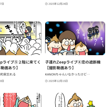
27日
2025年12月24日
epライブ⑤２階に来てく
子連れZeepライブ④恋の遮断機
影動画あり】
【撮影動画あり】
で約束忘れる
KANONちゃんいなかったけど…
20日
2025年12月15日