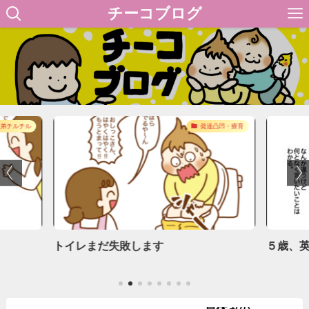
チーコブログ
弟チルチル
発達凸凹・療育
トイレまだ失敗します
５歳、