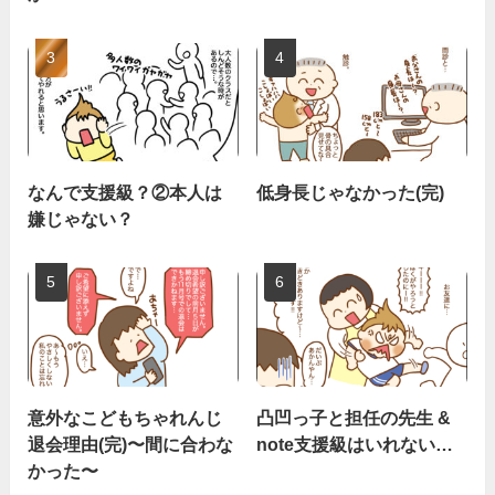
なんで支援級？②本人は
低身長じゃなかった(完)
嫌じゃない？
意外なこどもちゃれんじ
凸凹っ子と担任の先生 &
退会理由(完)〜間に合わな
note支援級はいれない…
かった〜