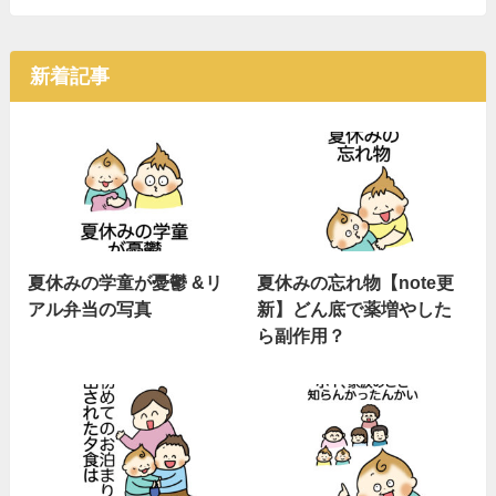
新着記事
夏休みの学童が憂鬱 &リ
夏休みの忘れ物【note更
アル弁当の写真
新】どん底で薬増やした
ら副作用？