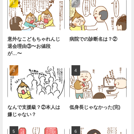
意外なこどもちゃれんじ
病院での診断名は？②
退会理由③〜お値段
が…〜
なんで支援級？②本人は
低身長じゃなかった(完)
嫌じゃない？