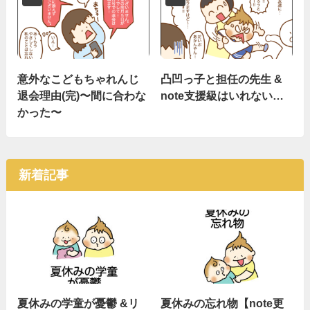
意外なこどもちゃれんじ
凸凹っ子と担任の先生 &
退会理由(完)〜間に合わな
note支援級はいれない…
かった〜
新着記事
夏休みの学童が憂鬱 &リ
夏休みの忘れ物【note更