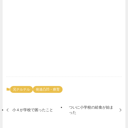
兄テルテル
発達凸凹・療育
ついに小学校の給食が始ま
小４が学校で困ったこと
った