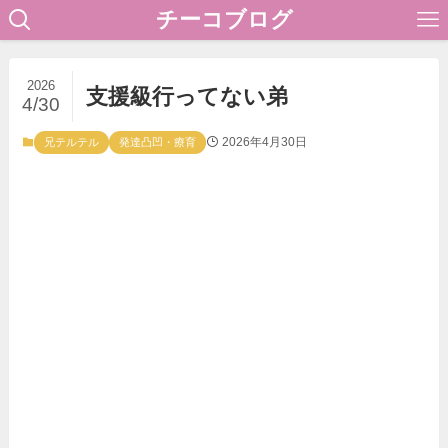
チーコブログ
2026
支援級行ってない弟
4/30
2026年4月30日
兄テルテル
発達凸凹・療育