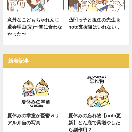
意外なこどもちゃれんじ
凸凹っ子と担任の先生 &
退会理由(完)〜間に合わな
note支援級はいれない…
かった〜
新着記事
夏休みの学童が憂鬱 &リ
夏休みの忘れ物【note更
アル弁当の写真
新】どん底で薬増やした
ら副作用？