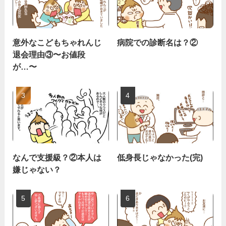
意外なこどもちゃれんじ
病院での診断名は？②
退会理由③〜お値段
が…〜
なんで支援級？②本人は
低身長じゃなかった(完)
嫌じゃない？