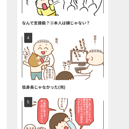
なんで支援級？②本人は嫌じゃない？
低身長じゃなかった(完)