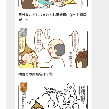
意外なこどもちゃれんじ退会理由③〜お値段
が…〜
病院での診断名は？②