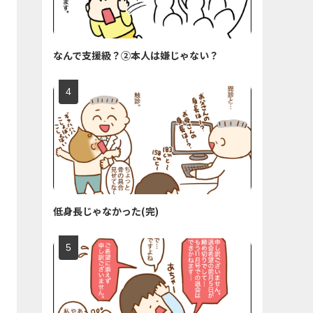
なんで支援級？②本人は嫌じゃない？
低身長じゃなかった(完)