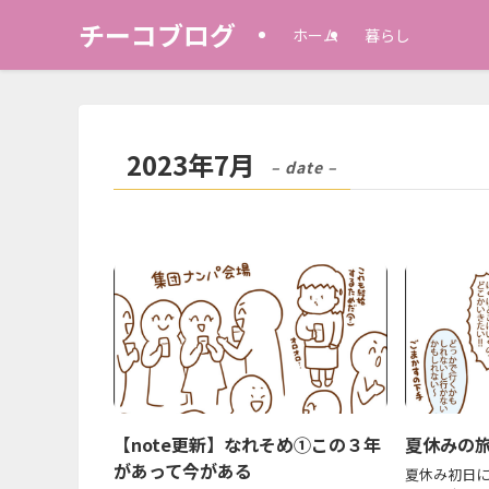
チーコブログ
ホーム
暮らし
2023年7月
– date –
【note更新】なれそめ①この３年
夏休みの
があって今がある
夏休み初日