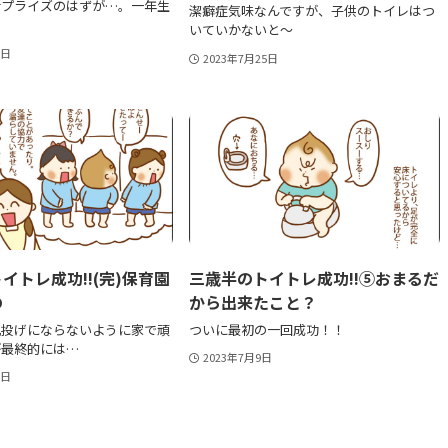
サプライズのはずが…。一年生
潔癖症気味なんですが、子供のトイレはつ
いていかないと〜
6日
2023年7月25日
イトレ成功!!(完)保育園
三歳半のトイトレ成功!!⑤おまるだ
の
から出来たこと？
丸投げにならないように家で頑
ついに最初の一回成功！！
が最終的には…
2023年7月9日
1日