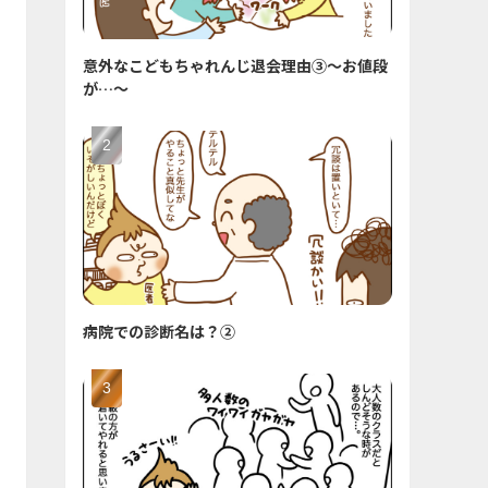
意外なこどもちゃれんじ退会理由③〜お値段
が…〜
病院での診断名は？②