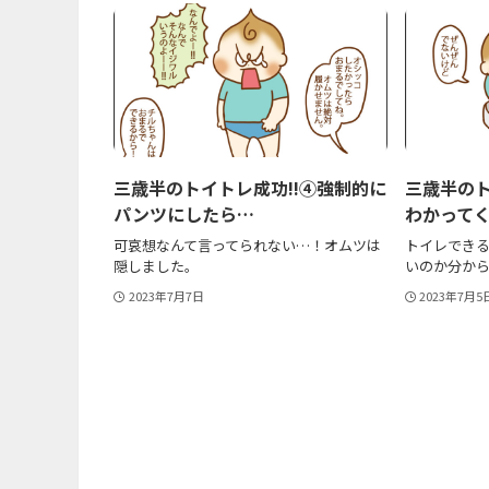
三歳半のトイトレ成功!!④強制的に
三歳半のト
パンツにしたら…
わかって
可哀想なんて言ってられない…！オムツは
トイレでき
隠しました。
いのか分か
2023年7月7日
2023年7月5