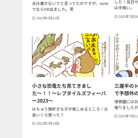
した！当日
夫は書かないでと言ってたのですが、note
は手強い。
でならOK出ました。笑
2023年7月2
2023年7月31日
小さな恐竜たち見てきまし
三歳半のト
た〜！！〜レプタイルズフィーバ
で予想外
ー2023〜
保育園には
張りました
はちゅう類好きな子が楽しめるところ！お
金いくら使った？
2023年7月1
2023年7月19日