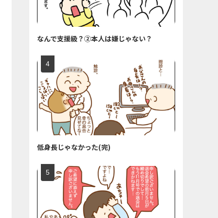
なんで支援級？②本人は嫌じゃない？
低身長じゃなかった(完)