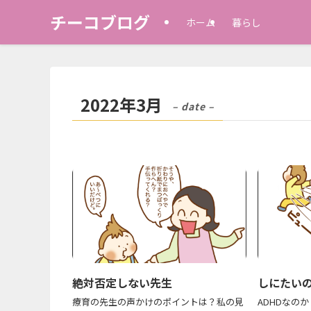
チーコブログ
ホーム
暮らし
2022年3月
– date –
絶対否定しない先生
しにたい
療育の先生の声かけのポイントは？私の見
ADHDなの