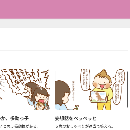
のか、多動っ子
妄想話をペラペラと
か？と思う衝動性がある。
５歳のおしゃべりが適当で笑える。