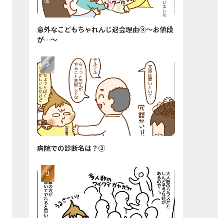
意外なこどもちゃれんじ退会理由③〜お値段
が…〜
病院での診断名は？②