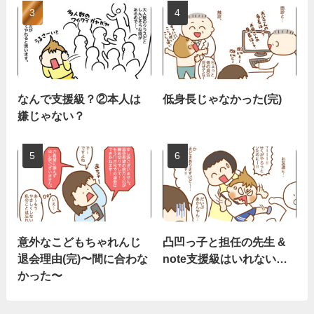
なんで支援級？②本人は
低身長じゃなかった(完)
嫌じゃない？
意外なこどもちゃれんじ
凸凹っ子と担任の先生 &
退会理由(完)〜間に合わな
note支援級はいれない…
かった〜