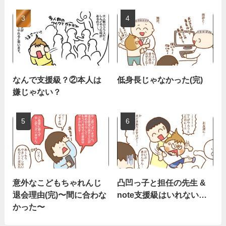
なんで支援級？②本人は
低身長じゃなかった(完)
嫌じゃない？
意外なこどもちゃれんじ
凸凹っ子と担任の先生 &
退会理由(完)〜間に合わな
note支援級はいれない…
かった〜