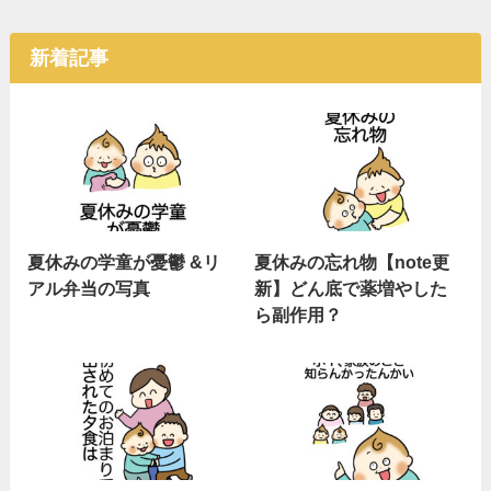
新着記事
夏休みの学童が憂鬱 &リ
夏休みの忘れ物【note更
アル弁当の写真
新】どん底で薬増やした
ら副作用？