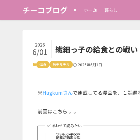
チーコブログ
ホーム
暮らし
2026
繊細っ子の給食との戦い
6/01
偏食
弟チルチル
2026年6月1日
※
Hugkumさん
で連載してる漫画を、１話遅
前回はこちら↓↓
あわせて読みたい