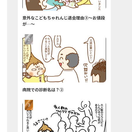
意外なこどもちゃれんじ退会理由③〜お値段
が…〜
病院での診断名は？②