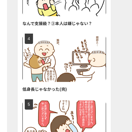
なんで支援級？②本人は嫌じゃない？
低身長じゃなかった(完)