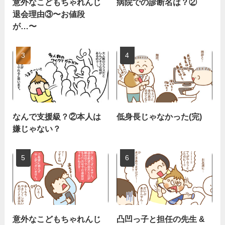
意外なこどもちゃれんじ
病院での診断名は？②
退会理由③〜お値段
が…〜
なんで支援級？②本人は
低身長じゃなかった(完)
嫌じゃない？
意外なこどもちゃれんじ
凸凹っ子と担任の先生 &