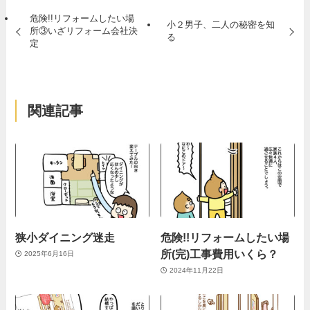
危険!!リフォームしたい場
小２男子、二人の秘密を知
所③いざリフォーム会社決
る
定
関連記事
狭小ダイニング迷走
危険!!リフォームしたい場
所(完)工事費用いくら？
2025年6月16日
2024年11月22日