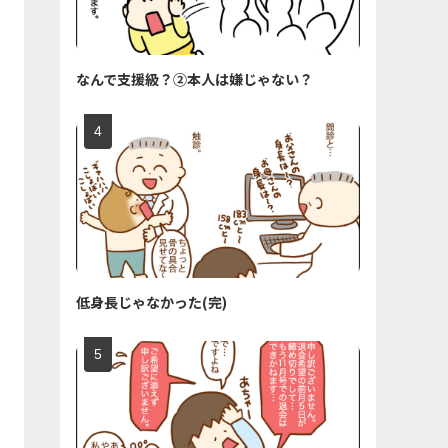
なんで支援級？②本人は嫌じゃない？
低身長じゃなかった(完)