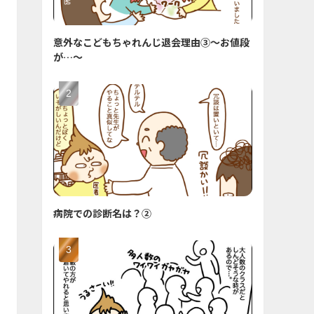
意外なこどもちゃれんじ退会理由③〜お値段
が…〜
病院での診断名は？②