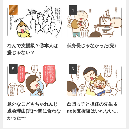
なんで支援級？②本人は
低身長じゃなかった(完)
嫌じゃない？
意外なこどもちゃれんじ
凸凹っ子と担任の先生 &
退会理由(完)〜間に合わな
note支援級はいれない…
かった〜