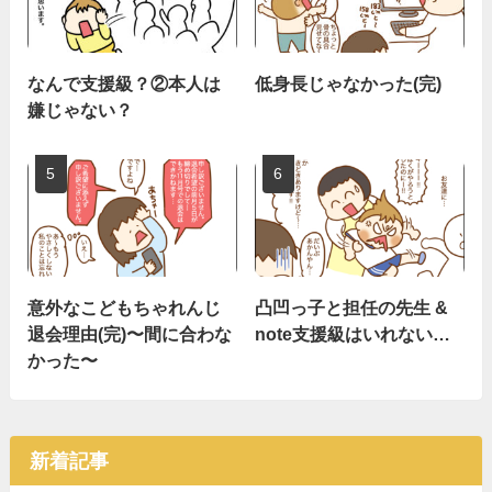
なんで支援級？②本人は
低身長じゃなかった(完)
嫌じゃない？
意外なこどもちゃれんじ
凸凹っ子と担任の先生 &
退会理由(完)〜間に合わな
note支援級はいれない…
かった〜
新着記事