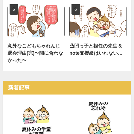
意外なこどもちゃれんじ
凸凹っ子と担任の先生 &
退会理由(完)〜間に合わな
note支援級はいれない…
かった〜
新着記事