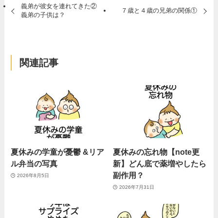
義弟が彼女を連れてきた②
７歳と４歳の兄弟の関係①
義弟の子供は？
関連記事
夏休みの学童が憂鬱 &リア
夏休みの忘れ物【note更
ル弁当の写真
新】どん底で薬増やしたら
副作用？
2026年8月5日
2026年7月31日