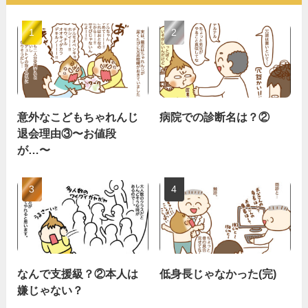
意外なこどもちゃれんじ
病院での診断名は？②
退会理由③〜お値段
が…〜
なんで支援級？②本人は
低身長じゃなかった(完)
嫌じゃない？