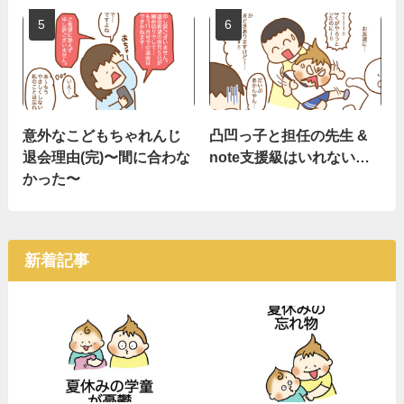
意外なこどもちゃれんじ
凸凹っ子と担任の先生 &
退会理由(完)〜間に合わな
note支援級はいれない…
かった〜
新着記事