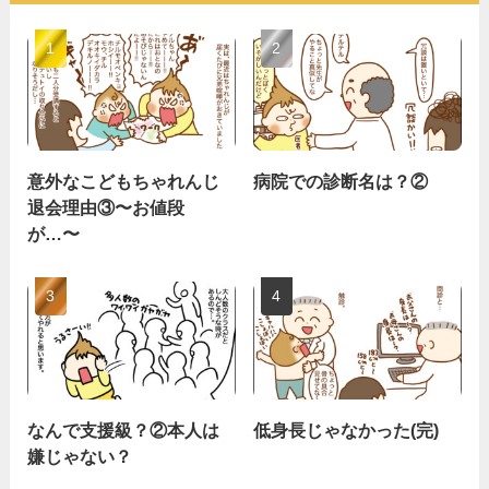
意外なこどもちゃれんじ
病院での診断名は？②
退会理由③〜お値段
が…〜
なんで支援級？②本人は
低身長じゃなかった(完)
嫌じゃない？