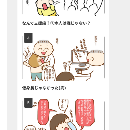
なんで支援級？②本人は嫌じゃない？
低身長じゃなかった(完)