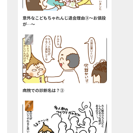
意外なこどもちゃれんじ退会理由③〜お値段
が…〜
病院での診断名は？②