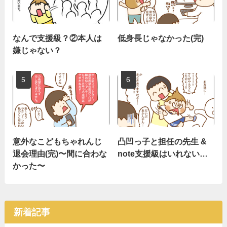
なんで支援級？②本人は
低身長じゃなかった(完)
嫌じゃない？
意外なこどもちゃれんじ
凸凹っ子と担任の先生 &
退会理由(完)〜間に合わな
note支援級はいれない…
かった〜
新着記事