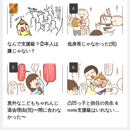
なんで支援級？②本人は
低身長じゃなかった(完)
嫌じゃない？
意外なこどもちゃれんじ
凸凹っ子と担任の先生 &
退会理由(完)〜間に合わな
note支援級はいれない…
かった〜