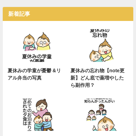
新着記事
夏休みの学童が憂鬱 &リ
夏休みの忘れ物【note更
アル弁当の写真
新】どん底で薬増やした
ら副作用？