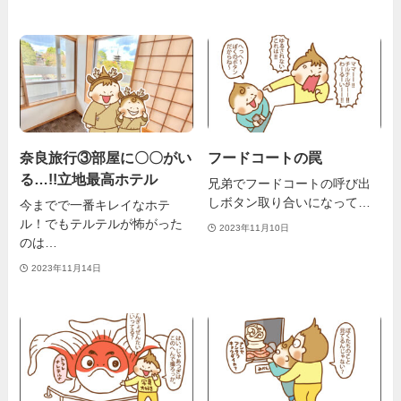
奈良旅行③部屋に〇〇がい
フードコートの罠
る…!!立地最高ホテル
兄弟でフードコートの呼び出
しボタン取り合いになって…
今までで一番キレイなホテ
ル！でもテルテルが怖がった
2023年11月10日
のは…
2023年11月14日