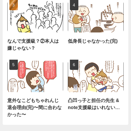
なんで支援級？②本人は
低身長じゃなかった(完)
嫌じゃない？
意外なこどもちゃれんじ
凸凹っ子と担任の先生 &
退会理由(完)〜間に合わな
note支援級はいれない…
かった〜