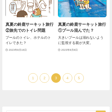
真夏の鈴鹿サーキット旅行
真夏の鈴鹿サーキット旅行
②旅先でのトイレ問題
①プール混んでた？
プールのトイレ、ホテルのト
大きいプールは溺れないよう
イレできた？
に監視する親が大変。
2023年8月16日
2023年8月8日
1
2
3
4
5