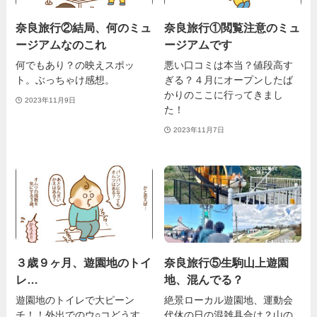
奈良旅行②結局、何のミュ
奈良旅行①閲覧注意のミュ
ージアムなのこれ
ージアムです
何でもあり？の映えスポッ
悪い口コミは本当？値段高す
ト。ぶっちゃけ感想。
ぎる？４月にオープンしたば
かりのここに行ってきまし
2023年11月9日
た！
2023年11月7日
３歳９ヶ月、遊園地のトイ
奈良旅行⑤生駒山上遊園
レ…
地、混んでる？
遊園地のトイレで大ピーン
絶景ローカル遊園地、運動会
チ！！外出でのウ○コどうす
代休の日の混雑具合は？山の