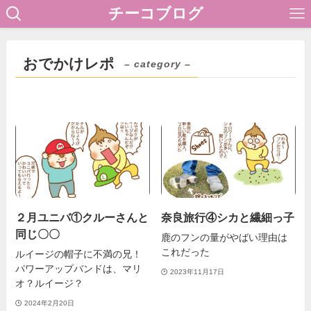
チーコブログ
おでかけレポ
– category –
２月ユニバ①クルーさんと
奈良旅行④シカと繊細っ子
同じ〇〇
鹿のフンの量がやばい理由は
これだった
ルイージの帽子に不満の兄！
パワーアップバンドは、マリ
2023年11月17日
オ？ルイージ？
2024年2月20日