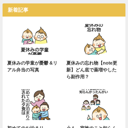
新着記事
夏休みの学童が憂鬱 &リ
夏休みの忘れ物【note更
アル弁当の写真
新】どん底で薬増やした
ら副作用？
初めてのお泊まり
小１、家族のこと知らん