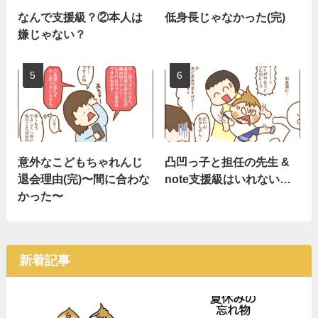
なんで支援級？②本人は
低身長じゃなかった(完)
嫌じゃない？
意外なこどもちゃれんじ
凸凹っ子と担任の先生 &
退会理由(完)〜間に合わな
note支援級はいれない…
かった〜
新着記事