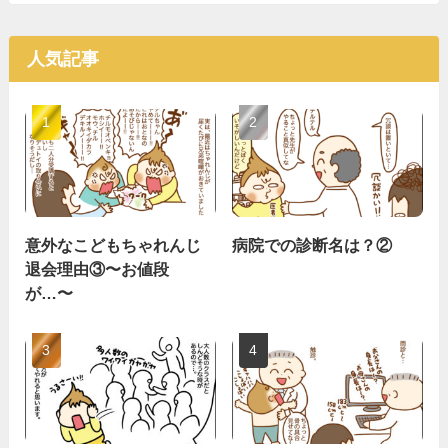
人気記事
意外なこどもちゃれんじ
病院での診断名は？②
退会理由③〜お値段
が…〜