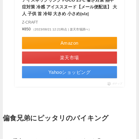
アイスネックリング POCO 25℃ 暑さ対策 熱中
症対策 冷感 アイススヌード【メール便配送】 大
人 子供 首 冷却 大きめ 小さめ|slz|
Z-CRAFT
¥850
（2023/08/21 12:21時点 | 楽天市場調べ）
Amazon
楽天市場
Yahooショッピング
ポチップ
偏食兄弟にピッタリのバイキング