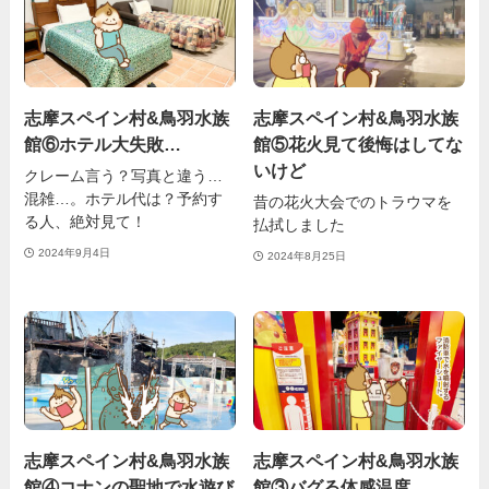
志摩スペイン村&鳥羽水族
志摩スペイン村&鳥羽水族
館⑥ホテル大失敗…
館⑤花火見て後悔はしてな
いけど
クレーム言う？写真と違う…
混雑…。ホテル代は？予約す
昔の花火大会でのトラウマを
る人、絶対見て！
払拭しました
2024年9月4日
2024年8月25日
志摩スペイン村&鳥羽水族
志摩スペイン村&鳥羽水族
館④コナンの聖地で水遊び
館③バグる体感温度