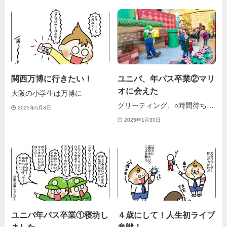
関西万博に行きたい！
ユニバ、年パス卒業②マリ
オに会えた
大阪の小学生は万博に
グリーティング、○時間待ち…
2025年5月3日
2025年1月30日
ユニバ年パス卒業①寝坊し
４歳にして！人生初ライブ