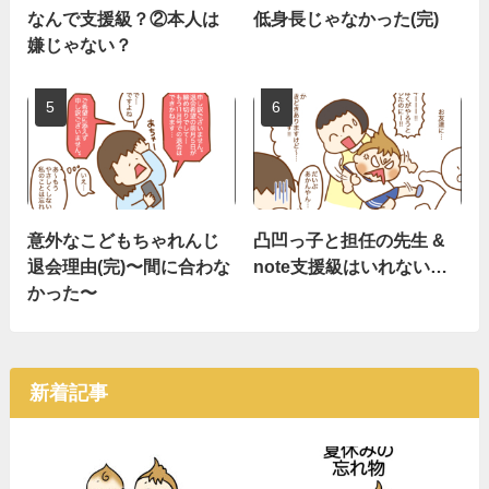
なんで支援級？②本人は
低身長じゃなかった(完)
嫌じゃない？
意外なこどもちゃれんじ
凸凹っ子と担任の先生 &
退会理由(完)〜間に合わな
note支援級はいれない…
かった〜
新着記事