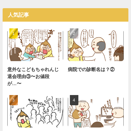
人気記事
意外なこどもちゃれんじ
病院での診断名は？②
退会理由③〜お値段
が…〜