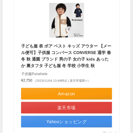
子ども服 表 ボア ベスト キッズ アウター 【メー
ル便可】子供服 コンバース CONVERSE 通学 春
冬 秋 通園 ブランド 男の子 女の子 kids あった
か 裏タフタ 子ども服 冬 学校 小学生 秋
子供服Punahele
¥2,750
（2023/11/04 13:48時点 | 楽天市場調べ）
Amazon
楽天市場
Yahooショッピング
ポチップ