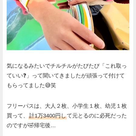
気になるみたいでチルチルがたびたび「これ取っ
ていい❓」って聞いてきましたが頑張って付けて
もらってました😅笑
フリーパスは、大人２枚、小学生１枚、幼児１枚
買って、
計1万3400円し
て元とるのに必死だった
のですが🤣帰宅後…