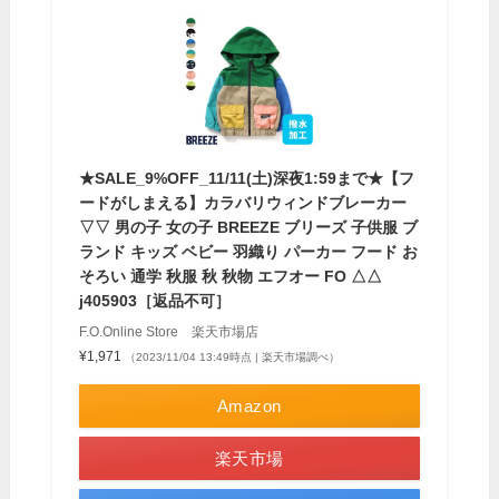
★SALE_9%OFF_11/11(土)深夜1:59まで★【フ
ードがしまえる】カラバリウィンドブレーカー
▽▽ 男の子 女の子 BREEZE ブリーズ 子供服 ブ
ランド キッズ ベビー 羽織り パーカー フード お
そろい 通学 秋服 秋 秋物 エフオー FO △△
j405903［返品不可］
F.O.Online Store 楽天市場店
¥1,971
（2023/11/04 13:49時点 | 楽天市場調べ）
Amazon
楽天市場