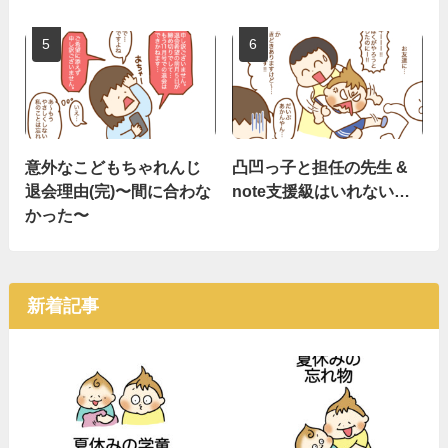
意外なこどもちゃれんじ
凸凹っ子と担任の先生 &
退会理由(完)〜間に合わな
note支援級はいれない…
かった〜
新着記事