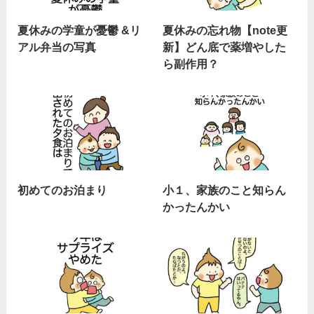
夏休みの学童が憂鬱 &リ
夏休みの忘れ物【note更
アル弁当の写真
新】どん底で薬増やした
ら副作用？
初めてのお泊まり
小１、家族のこと知らん
かったんかい