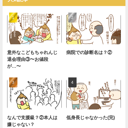
意外なこどもちゃれんじ
病院での診断名は？②
退会理由③〜お値段
が…〜
なんで支援級？②本人は
低身長じゃなかった(完)
嫌じゃない？