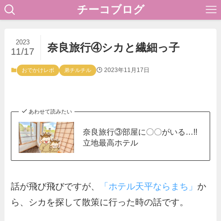
チーコブログ
2023
奈良旅行④シカと繊細っ子
11/17
2023年11月17日
おでかけレポ
弟チルチル
あわせて読みたい
奈良旅行③部屋に〇〇がいる…!!
立地最高ホテル
話が飛び飛びですが、
「ホテル天平ならまち」
か
ら、シカを探して散策に行った時の話です。