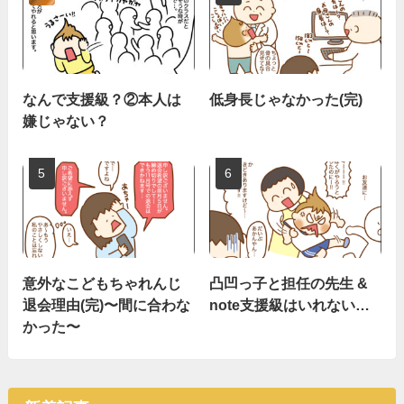
なんで支援級？②本人は
低身長じゃなかった(完)
嫌じゃない？
意外なこどもちゃれんじ
凸凹っ子と担任の先生 &
退会理由(完)〜間に合わな
note支援級はいれない…
かった〜