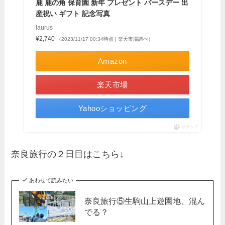
鹿 鹿の角 保育園 新年 プレゼント バースデー 出
産祝い ギフト 記念写真
laurus
¥2,740
（2023/11/17 00:34時点 | 楽天市場調べ）
Amazon
楽天市場
Yahooショッピング
ポチップ
奈良旅行の２日目はこちら↓
あわせて読みたい
奈良旅行⑤生駒山上遊園地、混ん
でる？