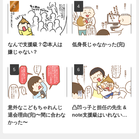
なんで支援級？②本人は
低身長じゃなかった(完)
嫌じゃない？
意外なこどもちゃれんじ
凸凹っ子と担任の先生 &
退会理由(完)〜間に合わな
note支援級はいれない…
かった〜