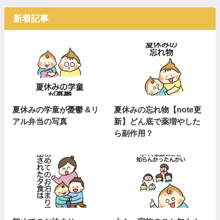
新着記事
夏休みの学童が憂鬱 &リ
夏休みの忘れ物【note更
アル弁当の写真
新】どん底で薬増やした
ら副作用？