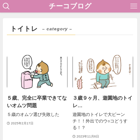
チーコブログ
トイトレ
– category –
５歳、完全に卒業できてな
３歳９ヶ月、遊園地のトイ
いオムツ問題
レ…
５歳のオムツ選び失敗した
遊園地のトイレで大ピーン
チ！！外出でのウ○コどうす
2025年2月17日
る！？
2023年11月6日