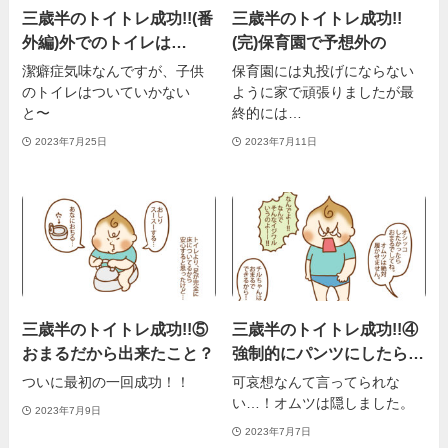
三歳半のトイトレ成功!!(番
三歳半のトイトレ成功!!
外編)外でのトイレは…
(完)保育園で予想外の
潔癖症気味なんですが、子供
保育園には丸投げにならない
のトイレはついていかない
ように家で頑張りましたが最
と〜
終的には…
2023年7月25日
2023年7月11日
三歳半のトイトレ成功!!⑤
三歳半のトイトレ成功!!④
おまるだから出来たこと？
強制的にパンツにしたら…
ついに最初の一回成功！！
可哀想なんて言ってられな
い…！オムツは隠しました。
2023年7月9日
2023年7月7日