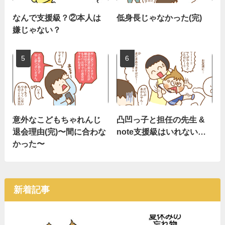
なんで支援級？②本人は
低身長じゃなかった(完)
嫌じゃない？
意外なこどもちゃれんじ
凸凹っ子と担任の先生 &
退会理由(完)〜間に合わな
note支援級はいれない…
かった〜
新着記事