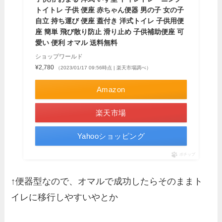
トイトレ 子供 便座 赤ちゃん便器 男の子 女の子
自立 持ち運び 便座 蓋付き 洋式トイレ 子供用便
座 簡単 飛び散り防止 滑り止め 子供補助便座 可
愛い 便利 オマル 送料無料
ショップワールド
¥2,780
（2023/01/17 09:56時点 | 楽天市場調べ）
Amazon
楽天市場
Yahooショッピング
ポチップ
↑便器型なので、オマルで成功したらそのままト
イレに移行しやすいやとか