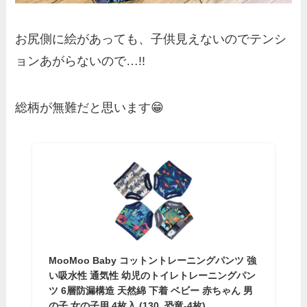
お尻側に絵があっても、子供見えないのでテンシ
ョンあがらないので…!!
総柄が無難だと思います😁
MooMoo Baby コットントレーニングパンツ 強
い吸水性 通気性 幼児のトイレトレーニングパン
ツ 6層防漏構造 天然綿 下着 ベビー 赤ちゃん 男
の子 女の子用 4枚入 (130, 恐竜-4枚)