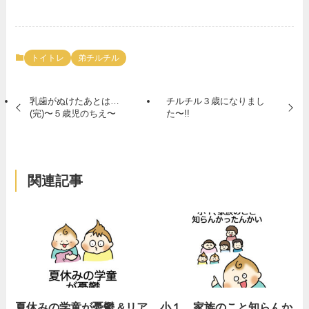
トイトレ
弟チルチル
乳歯がぬけたあとは…
チルチル３歳になりまし
(完)〜５歳児のちえ〜
た〜!!
関連記事
夏休みの学童が憂鬱 &リア
小１、家族のこと知らんか