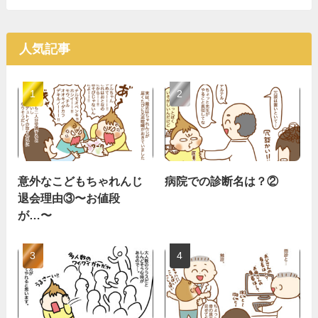
人気記事
意外なこどもちゃれんじ
病院での診断名は？②
退会理由③〜お値段
が…〜