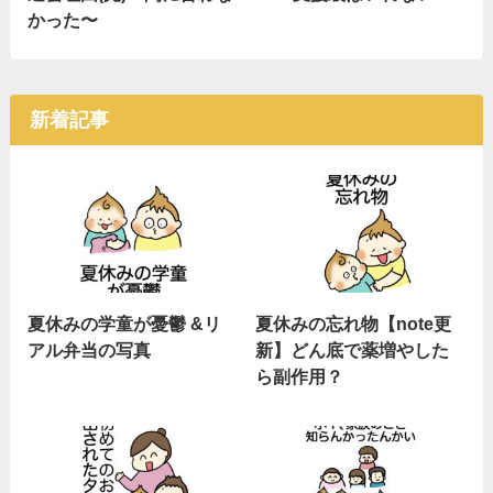
かった〜
新着記事
夏休みの学童が憂鬱 &リ
夏休みの忘れ物【note更
アル弁当の写真
新】どん底で薬増やした
ら副作用？