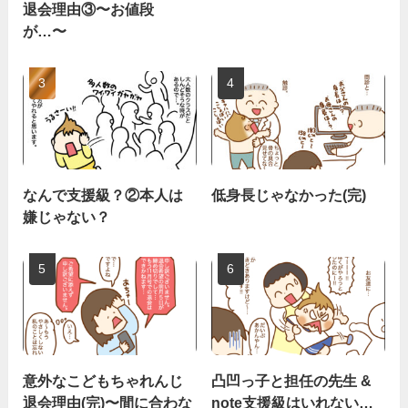
退会理由③〜お値段
が…〜
なんで支援級？②本人は
低身長じゃなかった(完)
嫌じゃない？
意外なこどもちゃれんじ
凸凹っ子と担任の先生 &
退会理由(完)〜間に合わな
note支援級はいれない…