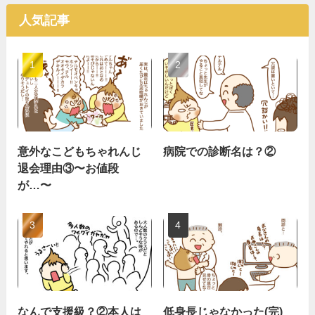
人気記事
意外なこどもちゃれんじ
病院での診断名は？②
退会理由③〜お値段
が…〜
なんで支援級？②本人は
低身長じゃなかった(完)