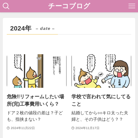
チーコブログ
2024年
– date –
危険!!リフォームしたい場
学校で言われて気にしてる
所(完)工事費用いくら？
こと
ドア２枚の値段の差は？子ど
結婚してから○○キロ太った夫
も、指挟まない？
婦と、その子供はどう？？
2024年11月22日
2024年11月17日