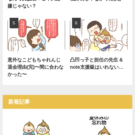
嫌じゃない？
意外なこどもちゃれんじ
凸凹っ子と担任の先生 &
退会理由(完)〜間に合わな
note支援級はいれない…
かった〜
新着記事