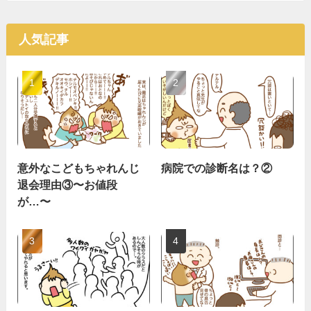
人気記事
意外なこどもちゃれんじ
病院での診断名は？②
退会理由③〜お値段
が…〜