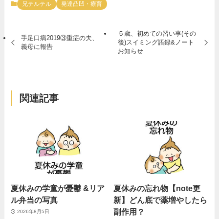
兄テルテル
発達凸凹・療育
５歳、初めての習い事(その
手足口病2019③重症の夫、
後)スイミング語録&ノート
義母に報告
お知らせ
関連記事
夏休みの学童が憂鬱 &リア
夏休みの忘れ物【note更
ル弁当の写真
新】どん底で薬増やしたら
副作用？
2026年8月5日