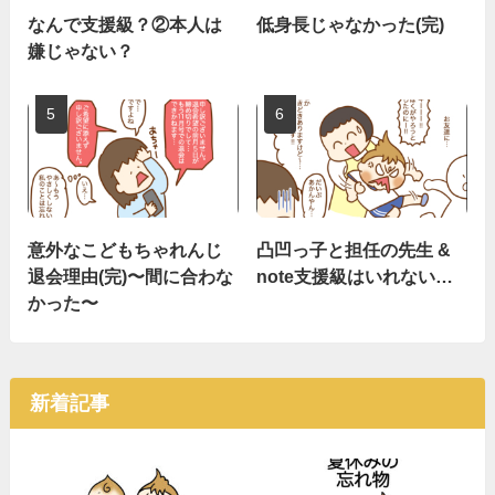
なんで支援級？②本人は
低身長じゃなかった(完)
嫌じゃない？
意外なこどもちゃれんじ
凸凹っ子と担任の先生 &
退会理由(完)〜間に合わな
note支援級はいれない…
かった〜
新着記事