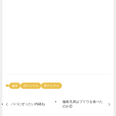
偏食
兄テルテル
弟チルチル
偏食兄弟はブドウを食べた
パパにぜったい内緒ね
のか②