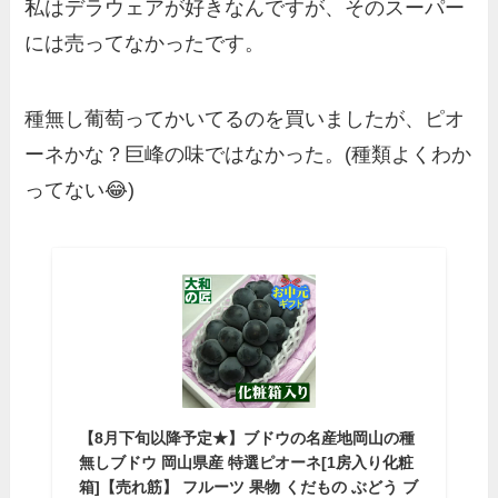
私はデラウェアが好きなんですが、そのスーパー
には売ってなかったです。
種無し葡萄ってかいてるのを買いましたが、ピオ
ーネかな？巨峰の味ではなかった。(種類よくわか
ってない😂)
【8月下旬以降予定★】ブドウの名産地岡山の種
無しブドウ 岡山県産 特選ピオーネ[1房入り化粧
箱]【売れ筋】 フルーツ 果物 くだもの ぶどう ブ