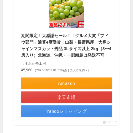
期間限定！大感謝セール！！グルメ大賞「ブド
ウ部門」通算4度受賞！山梨・長野県産 大房シ
ャインマスカット秀品 3Lサイズ以上 2kg（3〜4
房入り）北海道、沖縄・一部離島は発送不可
しずおか夢工房
¥5,980
（2023/10/02 01:32時点 | 楽天市場調べ）
Amazon
楽天市場
Yahooショッピング
ポチップ