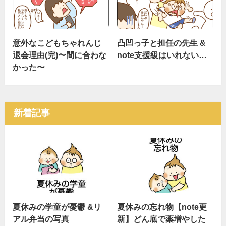
意外なこどもちゃれんじ
凸凹っ子と担任の先生 &
退会理由(完)〜間に合わな
note支援級はいれない…
かった〜
新着記事
夏休みの学童が憂鬱 &リ
夏休みの忘れ物【note更
アル弁当の写真
新】どん底で薬増やした