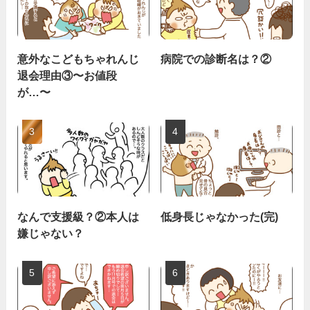
意外なこどもちゃれんじ
病院での診断名は？②
退会理由③〜お値段
が…〜
なんで支援級？②本人は
低身長じゃなかった(完)
嫌じゃない？