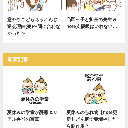
意外なこどもちゃれんじ
凸凹っ子と担任の先生 &
退会理由(完)〜間に合わな
note支援級はいれない…
かった〜
新着記事
夏休みの学童が憂鬱 &リ
夏休みの忘れ物【note更
アル弁当の写真
新】どん底で薬増やした
ら副作用？