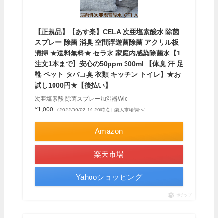
【正規品】【あす楽】CELA 次亜塩素酸水 除菌
スプレー 除菌 消臭 空間浮遊菌除菌 アクリル板
清掃 ★送料無料★ セラ水 家庭内感染除菌水【1
注文1本まで】安心の50ppm 300ml 【体臭 汗 足
靴 ペット タバコ臭 衣類 キッチン トイレ】★お
試し1000円★【後払い】
次亜塩素酸 除菌スプレー加湿器Wie
¥1,000
（2022/09/02 16:20時点 | 楽天市場調べ）
Amazon
楽天市場
Yahooショッピング
ポチップ