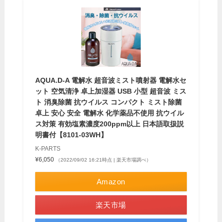
AQUA.D-A 電解水 超音波ミスト噴射器 電解水セ
ット 空気清浄 卓上加湿器 USB 小型 超音波 ミス
ト 消臭除菌 抗ウイルス コンパクト ミスト除菌
卓上 安心 安全 電解水 化学薬品不使用 抗ウイル
ス対策 有効塩素濃度200ppm以上 日本語取扱説
明書付【8101-03WH】
K-PARTS
¥6,050
（2022/09/02 16:21時点 | 楽天市場調べ）
Amazon
楽天市場