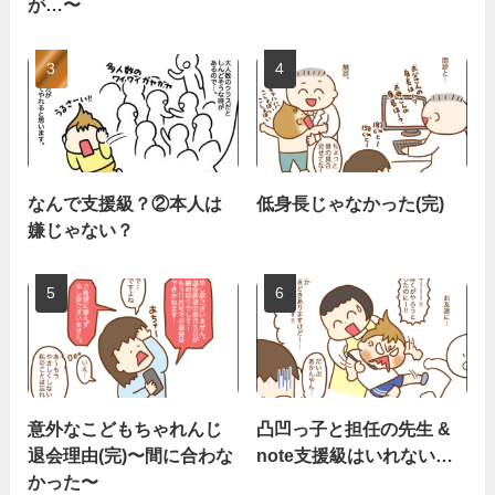
が…〜
なんで支援級？②本人は
低身長じゃなかった(完)
嫌じゃない？
意外なこどもちゃれんじ
凸凹っ子と担任の先生 &
退会理由(完)〜間に合わな
note支援級はいれない…
かった〜