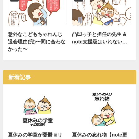
意外なこどもちゃれんじ
凸凹っ子と担任の先生 &
退会理由(完)〜間に合わな
note支援級はいれない…
かった〜
新着記事
夏休みの学童が憂鬱 &リ
夏休みの忘れ物【note更