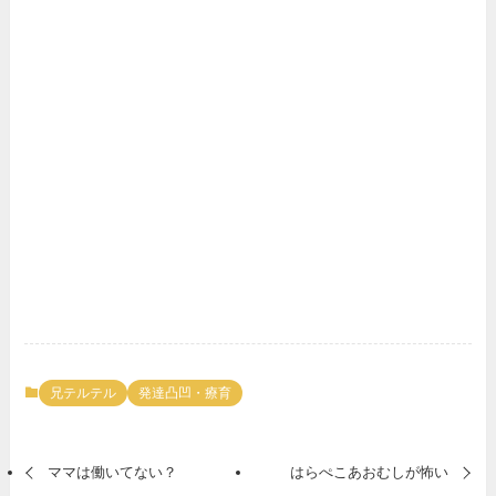
兄テルテル
発達凸凹・療育
ママは働いてない？
はらぺこあおむしが怖い