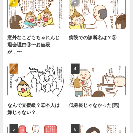
意外なこどもちゃれんじ
病院での診断名は？②
退会理由③〜お値段
が…〜
なんで支援級？②本人は
低身長じゃなかった(完)
嫌じゃない？