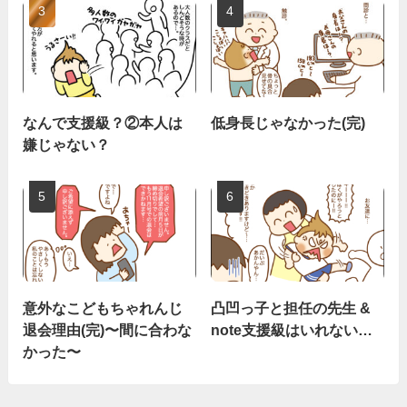
なんで支援級？②本人は
低身長じゃなかった(完)
嫌じゃない？
意外なこどもちゃれんじ
凸凹っ子と担任の先生 &
退会理由(完)〜間に合わな
note支援級はいれない…
かった〜