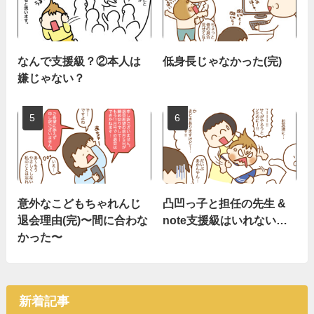
なんで支援級？②本人は
低身長じゃなかった(完)
嫌じゃない？
意外なこどもちゃれんじ
凸凹っ子と担任の先生 &
退会理由(完)〜間に合わな
note支援級はいれない…
かった〜
新着記事