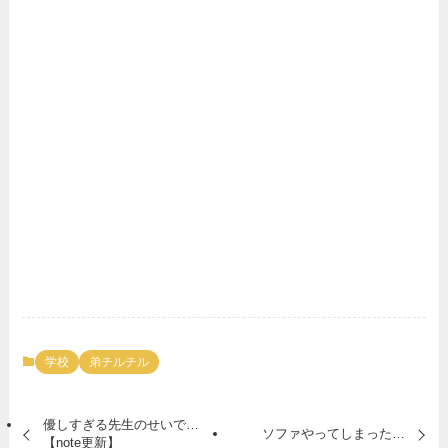
学校
弟チルチル
優しすぎる先生のせいで…
ソファやってしまった…
【note更新】