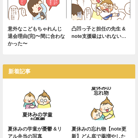
意外なこどもちゃれんじ
凸凹っ子と担任の先生 &
退会理由(完)〜間に合わな
note支援級はいれない…
かった〜
新着記事
夏休みの学童が憂鬱 &リ
夏休みの忘れ物【note更
アル弁当の写真
新】どん底で薬増やした