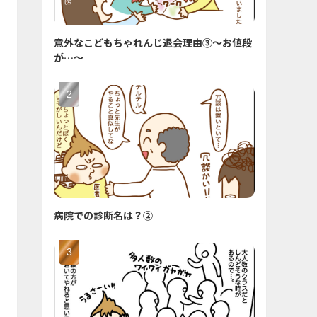
意外なこどもちゃれんじ退会理由③〜お値段
が…〜
病院での診断名は？②