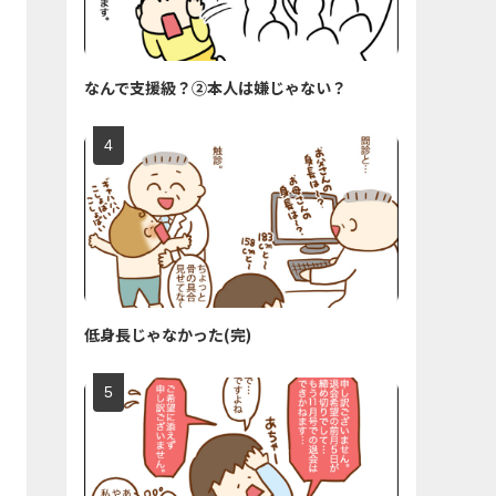
なんで支援級？②本人は嫌じゃない？
低身長じゃなかった(完)