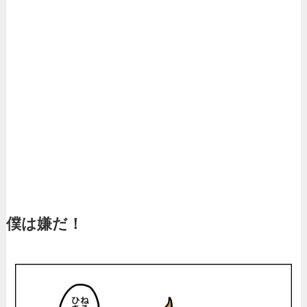
僕は嫌だ！