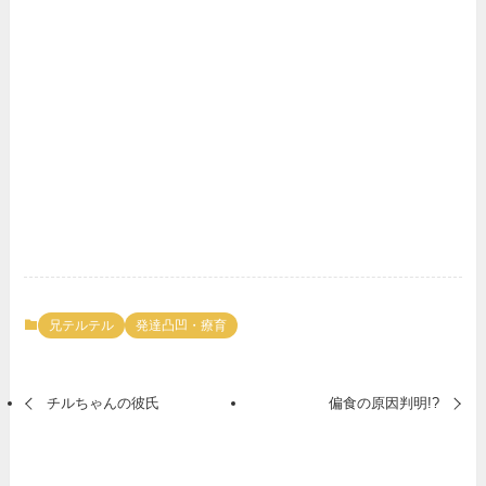
兄テルテル
発達凸凹・療育
チルちゃんの彼氏
偏食の原因判明!?