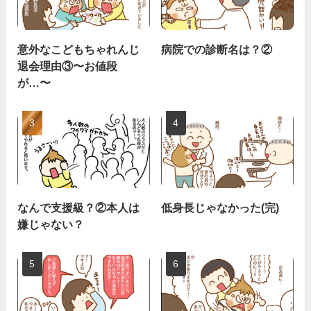
意外なこどもちゃれんじ
病院での診断名は？②
退会理由③〜お値段
が…〜
なんで支援級？②本人は
低身長じゃなかった(完)
嫌じゃない？