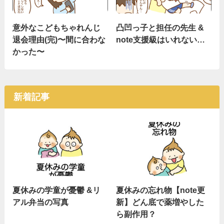
意外なこどもちゃれんじ
凸凹っ子と担任の先生 &
退会理由(完)〜間に合わな
note支援級はいれない…
かった〜
新着記事
夏休みの学童が憂鬱 &リ
夏休みの忘れ物【note更
アル弁当の写真
新】どん底で薬増やした
ら副作用？